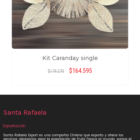
Kit Caranday single
$
El
164.595
El
$
179.270
precio
precio
original
actual
AÑADIR AL CARRITO
era:
es:
$179.270.
$164.595.
Santa Rafaela
Exportación
Santa Rafaela Export es una compañia Chilena que exporta y ofrece los
servicios necesarios para la exportación de Fruta Fresca al mundo, somos el